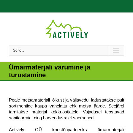
Go to...
Ümarmaterjali varumine ja
turustamine
Peale metsamaterjali lõikust ja väljavedu, ladustatakse puit
sortimentide kaupa vahelattu ehk metsa äärde. Seejärel
tarnitakse materjal kokkuostjatele. Vajadusel teostavad
sanitaarraiet ning harvendusraiet saemehed.
Actively OÜ koostööpartneriks ümarmaterjali