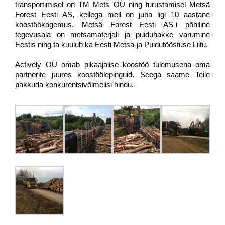
transportimisel on TM Mets OÜ ning turustamisel Metsä
Forest Eesti AS, kellega meil on juba ligi 10 aastane
koostöökogemus. Metsä Forest Eesti AS-i põhiline
tegevusala on metsamaterjali ja puiduhakke varumine
Eestis ning ta kuulub ka Eesti Metsa-ja Puidutööstuse Liitu.
Actively OÜ omab pikaajalise koostöö tulemusena oma
partnerite juures koostöölepinguid. Seega saame Teile
pakkuda konkurentsivõimelisi hindu.