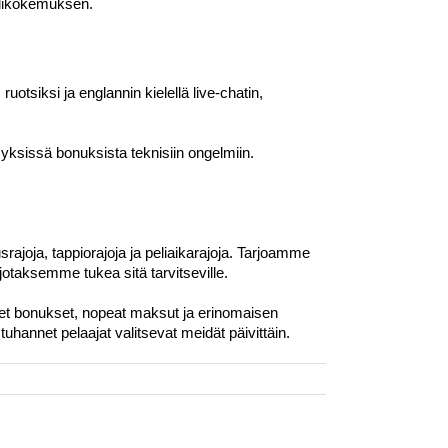
elikokemuksen.
siksi ja englannin kielellä live-chatin,
myksissä bonuksista teknisiin ongelmiin.
rajoja, tappiorajoja ja peliaikarajoja. Tarjoamme
otaksemme tukea sitä tarvitseville.
set bonukset, nopeat maksut ja erinomaisen
hannet pelaajat valitsevat meidät päivittäin.