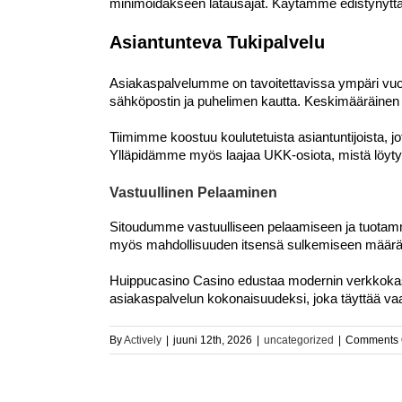
minimoidakseen latausajat. Käytämme edistynyttä
Asiantunteva Tukipalvelu
Asiakaspalvelumme on tavoitettavissa ympäri vuor
sähköpostin ja puhelimen kautta. Keskimääräinen 
Tiimimme koostuu koulutetuista asiantuntijoista, j
Ylläpidämme myös laajaa UKK-osiota, mistä löyty
Vastuullinen Pelaaminen
Sitoudumme vastuulliseen pelaamiseen ja tuotamme t
myös mahdollisuuden itsensä sulkemiseen määräaja
Huippucasino Casino edustaa modernin verkkokasin
asiakaspalvelun kokonaisuudeksi, joka täyttää vaat
By
Actively
|
juuni 12th, 2026
|
uncategorized
|
Comments 