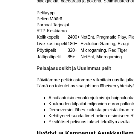
blackjackia, baccaratia ja pokeria. Striimaustekno
Pelityyppi
Pelien Määrä
Parhaat Tarjoajat
RTP-Keskiarvo
Kolikkopelit
2400+
NetEnt, Pragmatic Play, P
Live-kasinopelit
180+
Evolution Gaming, Ezugi
Pöytäpelit
320+
Microgaming, Red Tiger
Jättipottipelit
85+
NetEnt, Microgaming
Pelaajasuosikit ja Uusimmat pelit
Päivitämme pelikirjastomme viikoittain uusilla jul
Tämä on toteutettavissa johtuen läheisen yhteisty
Ainutlaatuisia ennakkojulkaisuja huippuluokan
Kuukauden kilpailut miljoonien euron palkinto
Demoversiot lähes kaikista peleistä ilman re
Kehittyneet suodattimet pelien etsimiseen R
Yksilölliset pelisuositukset tekoälyn avulla
Hyödyt ja Kampanjat Asiakkaille