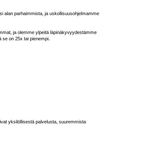
si alan parhaimmista, ja uskollisuusohjelmamme
alammat, ja olemme ylpeitä läpinäkyvyydestämme
ä se on 25x tai pienempi.
at yksilöllisestä palvelusta, suuremmista