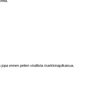
veitä.
jopa ennen pelien virallista markkinajulkaisua.