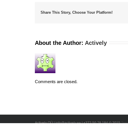
Share This Story, Choose Your Platform!
About the Author: 
Actively
Comments are closed.
Actively OÜ |
info@actively.ee
| +372 50 78 184 © 2015
Tee